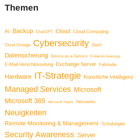
Themen
Backup
Cloud
AI
Cloud Computing
ChatGPT
Cybersecurity
Cloud Storage
DaaS
Datensicherung
Device as a Service
E-Mail-Archivierung
Exchange Server
E-Mail-Verschlüsselung
Fallstudie
IT-Strategie
Hardware
Künstliche Intelligenz
Managed Services
Microsoft
Microsoft 365
Netzwerke
Microsoft Teams
Neuigkeiten
Remote Monitoring & Management
Schulungen
Security Awareness
Server