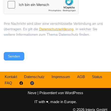
Ihre Nachricht wird über eine verschlüsselte Verbindung an uns
übertragen. Es gilt die
Datenschutzerklärung
, in welcher Sie
weitere Informationen zum Thema Datenschutz finden.
Senden
Kontakt
Datenschutz
Impressum
AGB
Status
FAQ
Neve
| Präsentiert von
WordPress
IT with ♥, made in Europe.
© 2026 Interix GmbH