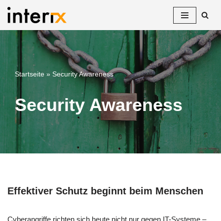
Zum
Inhalt
springen
Startseite
»
Security Awareness
Security Awareness
Effektiver Schutz beginnt beim Menschen
Cyberangriffe richten sich heute nicht nur gegen IT-Systeme –