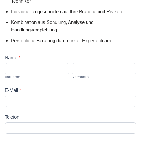
Techniker
Individuell zugeschnitten auf Ihre Branche und Risiken
Kombination aus Schulung, Analyse und
Handlungsempfehlung
Persönliche Beratung durch unser Expertenteam
K
Name
*
o
V
N
n
o
a
Vorname
Nachname
t
r
c
a
n
h
E-Mail
*
k
a
n
t
m
a
f
e
m
Telefon
o
e
r
m
u