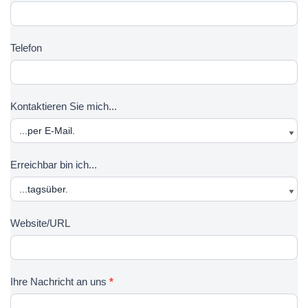
a
n
t
m
a
f
e
m
Telefon
o
e
r
m
u
Kontaktieren Sie mich...
l
a
r
Erreichbar bin ich...
Website/URL
Ihre Nachricht an uns
*