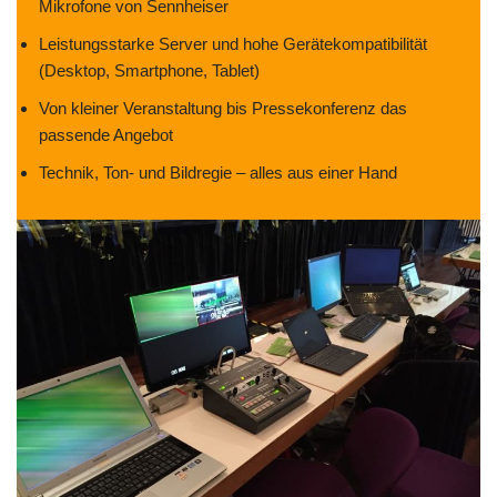
Mikrofone von Sennheiser
Leistungsstarke Server und hohe Gerätekompatibilität
(Desktop, Smartphone, Tablet)
Von kleiner Veranstaltung bis Pressekonferenz das
passende Angebot
Technik, Ton- und Bildregie – alles aus einer Hand