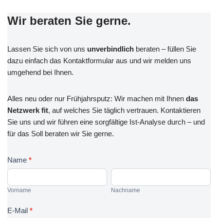
Wir beraten Sie gerne.
Lassen Sie sich von uns
unverbindlich
beraten – füllen Sie
dazu einfach das Kontaktformular aus und wir melden uns
umgehend bei Ihnen.
Alles neu oder nur Frühjahrsputz: Wir machen mit Ihnen
das
Netzwerk fit
, auf welches Sie täglich vertrauen. Kontaktieren
Sie uns und wir führen eine sorgfältige Ist-Analyse durch – und
für das Soll beraten wir Sie gerne.
K
Name
*
o
V
N
n
o
a
Vorname
Nachname
t
r
c
a
n
h
E-Mail
*
k