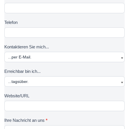
k
a
n
t
m
a
f
e
m
Telefon
o
e
r
m
u
Kontaktieren Sie mich...
l
a
r
Erreichbar bin ich...
Website/URL
Ihre Nachricht an uns
*