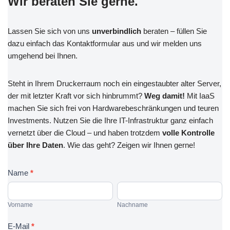
Wir beraten Sie gerne.
Lassen Sie sich von uns
unverbindlich
beraten – füllen Sie
dazu einfach das Kontaktformular aus und wir melden uns
umgehend bei Ihnen.
Steht in Ihrem Druckerraum noch ein eingestaubter alter Server,
der mit letzter Kraft vor sich hinbrummt?
Weg damit!
Mit IaaS
machen Sie sich frei von Hardwarebeschränkungen und teuren
Investments. Nutzen Sie die Ihre IT-Infrastruktur ganz einfach
vernetzt über die Cloud – und haben trotzdem
volle Kontrolle
über Ihre Daten
. Wie das geht? Zeigen wir Ihnen gerne!
K
Name
*
o
V
N
n
o
a
Vorname
Nachname
t
r
c
a
n
h
E-Mail
*