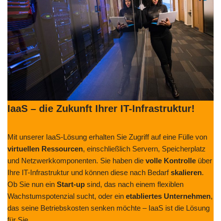
IaaS – die Zukunft Ihrer IT-Infrastruktur!
Mit unserer IaaS-Lösung erhalten Sie Zugriff auf eine Fülle von
virtuellen Ressourcen
, einschließlich Servern, Speicherplatz
und Netzwerkkomponenten. Sie haben die
volle Kontrolle
über
Ihre IT-Infrastruktur und können diese nach Bedarf
skalieren
.
Ob Sie nun ein
Start-up
sind, das nach einem flexiblen
Wachstumspotenzial sucht, oder ein
etabliertes Unternehmen
,
das seine Betriebskosten senken möchte – IaaS ist die Lösung
für Sie.