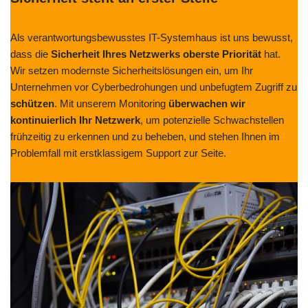
Als verantwortungsbewusstes IT-Systemhaus ist uns bewusst,
dass die
Sicherheit Ihres Netzwerks oberste Priorität
hat.
Wir setzen modernste Sicherheitslösungen ein, um Ihr
Unternehmen vor Cyberbedrohungen und unbefugtem Zugriff zu
schützen
. Mit unserem Monitoring
überwachen wir
kontinuierlich Ihr Netzwerk
, um potenzielle Schwachstellen
frühzeitig zu erkennen und zu beheben, und stehen Ihnen im
Problemfall mit erstklassigem Support zur Seite.