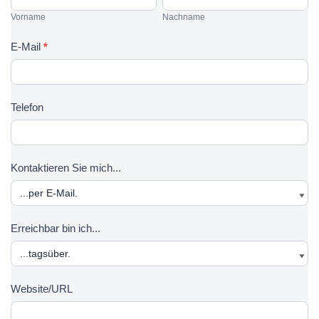
n
o
a
Vorname
Nachname
t
r
c
a
n
h
E-Mail
*
k
a
n
t
m
a
f
e
m
Telefon
o
e
r
m
u
Kontaktieren Sie mich...
l
a
r
Erreichbar bin ich...
Website/URL