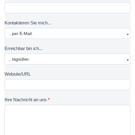
r
m
u
Kontaktieren Sie mich...
l
a
r
Erreichbar bin ich...
Website/URL
Ihre Nachricht an uns
*