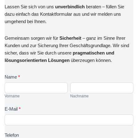
Lassen Sie sich von uns
unverbindlich
beraten – füllen Sie
dazu einfach das Kontaktformular aus und wir melden uns
umgehend bei Ihnen.
Gemeinsam sorgen wir für
Sicherheit
– ganz im Sinne Ihrer
Kunden und zur Sicherung Ihrer Geschäftsgrundlage. Wir sind
sicher, dass wir Sie durch unsere
pragmatischen und
lösungsorientierten Lösungen
überzeugen können.
K
Name
*
o
V
N
n
o
a
Vorname
Nachname
t
r
c
a
n
h
E-Mail
*
k
a
n
t
m
a
f
e
m
Telefon
o
e