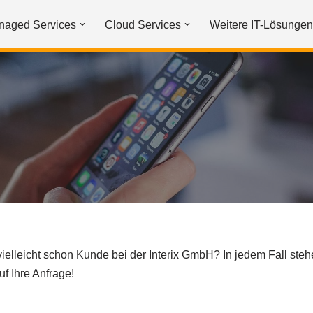
naged Services
Cloud Services
Weitere IT-Lösungen
ielleicht schon Kunde bei der Interix GmbH? In jedem Fall stehe
uf Ihre Anfrage!