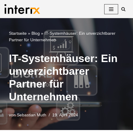
Zum
Inhalt
springen
Startseite
»
Blog
»
IT-Systemhäuser: Ein unverzichtbarer
Partner für Unternehmen
IT-Systemhäuser: Ein
unverzichtbarer
Partner für
Unternehmen
von
Sebastian Muth
19. April 2024