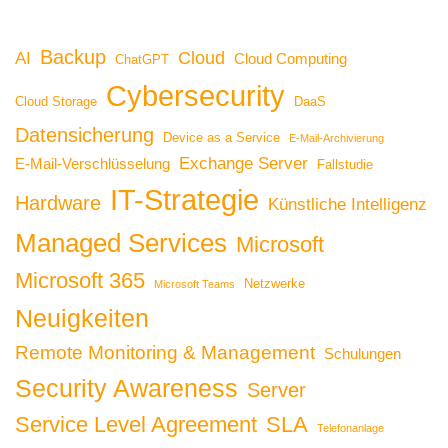
Backup
Cloud
AI
Cloud Computing
ChatGPT
Cybersecurity
Cloud Storage
DaaS
Datensicherung
Device as a Service
E-Mail-Archivierung
Exchange Server
E-Mail-Verschlüsselung
Fallstudie
IT-Strategie
Hardware
Künstliche Intelligenz
Managed Services
Microsoft
Microsoft 365
Netzwerke
Microsoft Teams
Neuigkeiten
Remote Monitoring & Management
Schulungen
Security Awareness
Server
Service Level Agreement
SLA
Telefonanlage