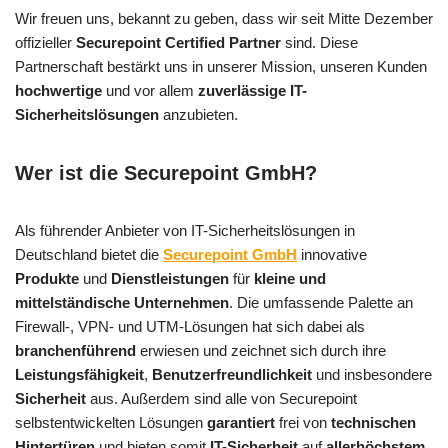
Wir freuen uns, bekannt zu geben, dass wir seit Mitte Dezember
offizieller
Securepoint Certified Partner
sind. Diese
Partnerschaft bestärkt uns in unserer Mission, unseren Kunden
hochwertige
und vor allem
zuverlässige IT-
Sicherheitslösungen
anzubieten.
Wer ist die Securepoint GmbH?
Als führender Anbieter von IT-Sicherheitslösungen in
Deutschland bietet die
Securepoint GmbH
innovative
Produkte
und
Dienstleistungen
für
kleine und
mittelständische Unternehmen
. Die umfassende Palette an
Firewall-, VPN- und UTM-Lösungen hat sich dabei als
branchenführend
erwiesen und zeichnet sich durch ihre
Leistungsfähigkeit
,
Benutzerfreundlichkeit
und insbesondere
Sicherheit
aus. Außerdem sind alle von Securepoint
selbstentwickelten Lösungen
garantiert
frei von
technischen
Hintertüren
und bieten somit
IT-Sicherheit
auf
allerhöchstem