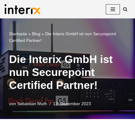
Zum
Inhalt
springen
Startseite
»
Blog
»
Die Interix GmbH ist nun Securepoint
Certified Partner!
Die Interix GmbH ist
nun Securepoint
Certified Partner!
von
Sebastian Muth
13. Dezember 2023