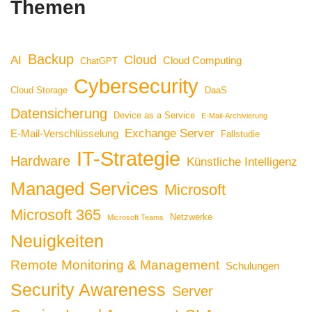
Themen
Backup
Cloud
AI
Cloud Computing
ChatGPT
Cybersecurity
Cloud Storage
DaaS
Datensicherung
Device as a Service
E-Mail-Archivierung
Exchange Server
E-Mail-Verschlüsselung
Fallstudie
IT-Strategie
Hardware
Künstliche Intelligenz
Managed Services
Microsoft
Microsoft 365
Netzwerke
Microsoft Teams
Neuigkeiten
Remote Monitoring & Management
Schulungen
Security Awareness
Server