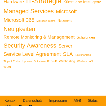
IT-Strategie
Hardware
Künstliche Intelligenz
Managed Services
Microsoft
Microsoft 365
Netzwerke
Microsoft Teams
Neuigkeiten
Remote Monitoring & Management
Schulungen
Security Awareness
Server
Service Level Agreement
SLA
Telefonanlage
Webhosting
Tipps & Tricks
Updates
Voice over IP
VoIP
Wireless LAN
WLAN
Kontakt
Datenschutz
Impressum
AGB
Status