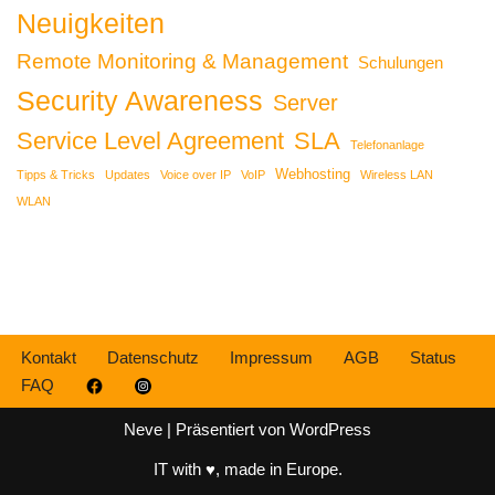
Neuigkeiten
Remote Monitoring & Management
Schulungen
Security Awareness
Server
Service Level Agreement
SLA
Telefonanlage
Webhosting
Tipps & Tricks
Updates
Voice over IP
VoIP
Wireless LAN
WLAN
Kontakt
Datenschutz
Impressum
AGB
Status
FAQ
Neve
| Präsentiert von
WordPress
IT with ♥, made in Europe.