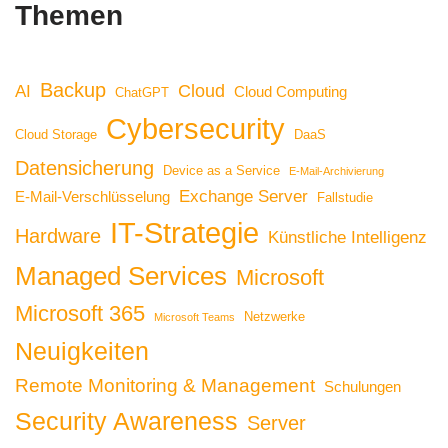
Themen
Backup
Cloud
AI
Cloud Computing
ChatGPT
Cybersecurity
Cloud Storage
DaaS
Datensicherung
Device as a Service
E-Mail-Archivierung
Exchange Server
E-Mail-Verschlüsselung
Fallstudie
IT-Strategie
Hardware
Künstliche Intelligenz
Managed Services
Microsoft
Microsoft 365
Netzwerke
Microsoft Teams
Neuigkeiten
Remote Monitoring & Management
Schulungen
Security Awareness
Server