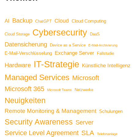
Backup
Cloud
AI
Cloud Computing
ChatGPT
Cybersecurity
Cloud Storage
DaaS
Datensicherung
Device as a Service
E-Mail-Archivierung
Exchange Server
E-Mail-Verschlüsselung
Fallstudie
IT-Strategie
Hardware
Künstliche Intelligenz
Managed Services
Microsoft
Microsoft 365
Netzwerke
Microsoft Teams
Neuigkeiten
Remote Monitoring & Management
Schulungen
Security Awareness
Server
Service Level Agreement
SLA
Telefonanlage