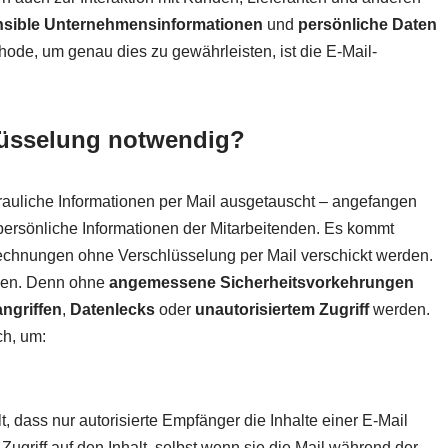
nsible Unternehmensinformationen
und
persönliche Daten
hode, um genau dies zu gewährleisten, ist die E-Mail-
lüsselung notwendig?
rauliche Informationen per Mail ausgetauscht – angefangen
persönliche Informationen der Mitarbeitenden. Es kommt
rechnungen ohne Verschlüsselung per Mail verschickt werden.
rden. Denn ohne
angemessene Sicherheitsvorkehrungen
ngriffen
,
Datenlecks
oder
unautorisiertem Zugriff
werden.
ch, um:
, dass nur autorisierte Empfänger die Inhalte einer E-Mail
griff auf den Inhalt, selbst wenn sie die Mail während der