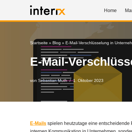
Home
Ma
Zum
Inhalt
springen
Startseite
»
Blog
»
E-Mail-Verschlüsselung in Untern
E-Mail-Verschlüs
von
Sebastian Muth
1. Oktober 2023
E-Mails
spielen heutzutage eine entscheidende Ro
internen Kommunikation in Unternehmen, sondern