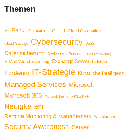
Themen
Backup
Cloud
AI
Cloud Computing
ChatGPT
Cybersecurity
Cloud Storage
DaaS
Datensicherung
Device as a Service
E-Mail-Archivierung
Exchange Server
E-Mail-Verschlüsselung
Fallstudie
IT-Strategie
Hardware
Künstliche Intelligenz
Managed Services
Microsoft
Microsoft 365
Netzwerke
Microsoft Teams
Neuigkeiten
Remote Monitoring & Management
Schulungen
Security Awareness
Server